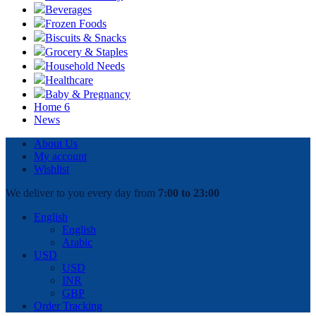
Beverages
Frozen Foods
Biscuits & Snacks
Grocery & Staples
Household Needs
Healthcare
Baby & Pregnancy
Home 6
News
About Us
My account
Wishlist
We deliver to you every day from
7:00 to 23:00
English
English
Arabic
USD
USD
INR
GBP
Order Tracking