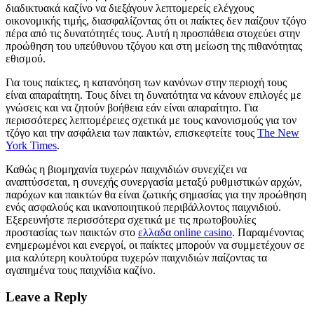
διαδικτυακά καζίνο να διεξάγουν λεπτομερείς ελέγχους
οικονομικής τιμής, διασφαλίζοντας ότι οι παίκτες δεν παίζουν τζόγο
πέρα ​​από τις δυνατότητές τους. Αυτή η προσπάθεια στοχεύει στην
προώθηση του υπεύθυνου τζόγου και στη μείωση της πιθανότητας
εθισμού.
Για τους παίκτες, η κατανόηση των κανόνων στην περιοχή τους
είναι απαραίτητη. Τους δίνει τη δυνατότητα να κάνουν επιλογές με
γνώσεις και να ζητούν βοήθεια εάν είναι απαραίτητο. Για
περισσότερες λεπτομέρειες σχετικά με τους κανονισμούς για τον
τζόγο και την ασφάλεια των παικτών, επισκεφτείτε τους
The New
York Times
.
Καθώς η βιομηχανία τυχερών παιχνιδιών συνεχίζει να
αναπτύσσεται, η συνεχής συνεργασία μεταξύ ρυθμιστικών αρχών,
παρόχων και παικτών θα είναι ζωτικής σημασίας για την προώθηση
ενός ασφαλούς και ικανοποιητικού περιβάλλοντος παιχνιδιού.
Εξερευνήστε περισσότερα σχετικά με τις πρωτοβουλίες
προστασίας των παικτών στο
ελλαδα online casino
. Παραμένοντας
ενημερωμένοι και ενεργοί, οι παίκτες μπορούν να συμμετέχουν σε
μια καλύτερη κουλτούρα τυχερών παιχνιδιών παίζοντας τα
αγαπημένα τους παιχνίδια καζίνο.
Leave a Reply