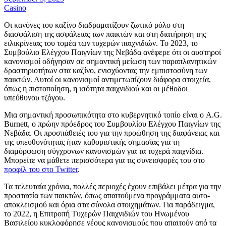
Casino
Οι κανόνες του καζίνο διαδραματίζουν ζωτικό ρόλο στη
διασφάλιση της ασφάλειας των παικτών και στη διατήρηση της
ειλικρίνειας του τομέα των τυχερών παιχνιδιών. Το 2023, το
Συμβούλιο Ελέγχου Παιγνίων της Νεβάδα ανέφερε ότι οι αυστηροί
κανονισμοί οδήγησαν σε σημαντική μείωση των παραπλανητικών
δραστηριοτήτων στα καζίνο, ενισχύοντας την εμπιστοσύνη των
παικτών. Αυτοί οι κανονισμοί αντιμετωπίζουν διάφορα στοιχεία,
όπως η πιστοποίηση, η ισότητα παιχνιδιού και οι μέθοδοι
υπεύθυνου τζόγου.
Μια σημαντική προσωπικότητα στο κυβερνητικό τοπίο είναι ο A.G.
Burnett, ο πρώην πρόεδρος του Συμβουλίου Ελέγχου Παιγνίων της
Νεβάδα. Οι προσπάθειές του για την προώθηση της διαφάνειας και
της υπευθυνότητας ήταν καθοριστικής σημασίας για τη
διαμόρφωση σύγχρονων κανονισμών για τα τυχερά παιχνίδια.
Μπορείτε να μάθετε περισσότερα για τις συνεισφορές του στο
προφίλ του στο Twitter
.
Τα τελευταία χρόνια, πολλές περιοχές έχουν επιβάλει μέτρα για την
προστασία των παικτών, όπως απαιτούμενα προγράμματα αυτο-
αποκλεισμού και όρια στα σύνολα στοιχημάτων. Για παράδειγμα,
το 2022, η Επιτροπή Τυχερών Παιχνιδιών του Ηνωμένου
Βασιλείου κυκλοφόρησε νέους κανονισμούς που απαιτούν από τα