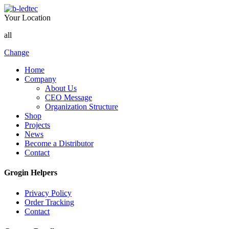
Your Location
all
Change
Home
Company
About Us
CEO Message
Organization Structure
Shop
Projects
News
Become a Distributor
Contact
Grogin Helpers
Privacy Policy
Order Tracking
Contact