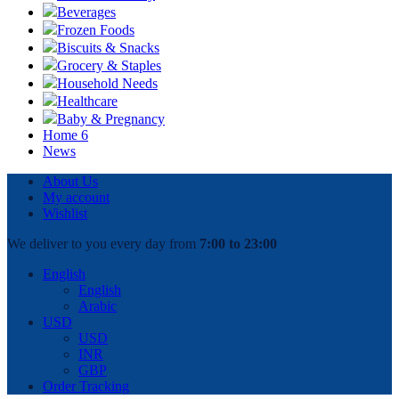
Beverages
Frozen Foods
Biscuits & Snacks
Grocery & Staples
Household Needs
Healthcare
Baby & Pregnancy
Home 6
News
About Us
My account
Wishlist
We deliver to you every day from
7:00 to 23:00
English
English
Arabic
USD
USD
INR
GBP
Order Tracking