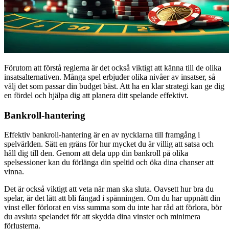
Förutom att förstå reglerna är det också viktigt att känna till de olika
insatsalternativen. Många spel erbjuder olika nivåer av insatser, så
välj det som passar din budget bäst. Att ha en klar strategi kan ge dig
en fördel och hjälpa dig att planera ditt spelande effektivt.
Bankroll-hantering
Effektiv bankroll-hantering är en av nycklarna till framgång i
spelvärlden. Sätt en gräns för hur mycket du är villig att satsa och
håll dig till den. Genom att dela upp din bankroll på olika
spelsessioner kan du förlänga din speltid och öka dina chanser att
vinna.
Det är också viktigt att veta när man ska sluta. Oavsett hur bra du
spelar, är det lätt att bli fångad i spänningen. Om du har uppnått din
vinst eller förlorat en viss summa som du inte har råd att förlora, bör
du avsluta spelandet för att skydda dina vinster och minimera
förlusterna.