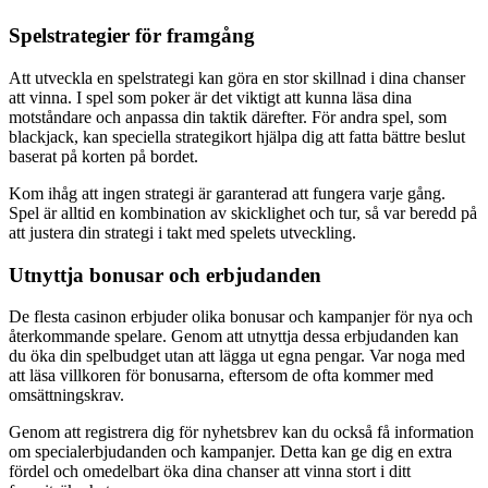
Spelstrategier för framgång
Att utveckla en spelstrategi kan göra en stor skillnad i dina chanser
att vinna. I spel som poker är det viktigt att kunna läsa dina
motståndare och anpassa din taktik därefter. För andra spel, som
blackjack, kan speciella strategikort hjälpa dig att fatta bättre beslut
baserat på korten på bordet.
Kom ihåg att ingen strategi är garanterad att fungera varje gång.
Spel är alltid en kombination av skicklighet och tur, så var beredd på
att justera din strategi i takt med spelets utveckling.
Utnyttja bonusar och erbjudanden
De flesta casinon erbjuder olika bonusar och kampanjer för nya och
återkommande spelare. Genom att utnyttja dessa erbjudanden kan
du öka din spelbudget utan att lägga ut egna pengar. Var noga med
att läsa villkoren för bonusarna, eftersom de ofta kommer med
omsättningskrav.
Genom att registrera dig för nyhetsbrev kan du också få information
om specialerbjudanden och kampanjer. Detta kan ge dig en extra
fördel och omedelbart öka dina chanser att vinna stort i ditt