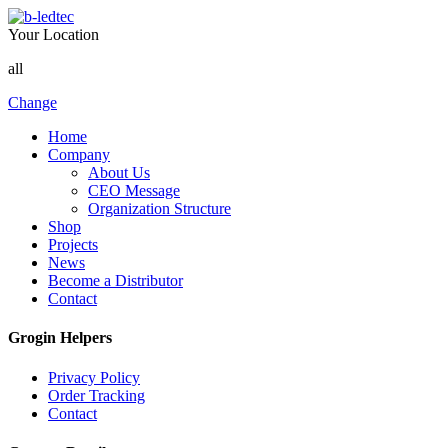
Your Location
all
Change
Home
Company
About Us
CEO Message
Organization Structure
Shop
Projects
News
Become a Distributor
Contact
Grogin Helpers
Privacy Policy
Order Tracking
Contact