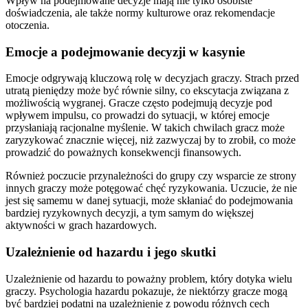
Wpływ na podejmowane decyzje mają nie tylko osobiste
doświadczenia, ale także normy kulturowe oraz rekomendacje
otoczenia.
Emocje a podejmowanie decyzji w kasynie
Emocje odgrywają kluczową rolę w decyzjach graczy. Strach przed
utratą pieniędzy może być równie silny, co ekscytacja związana z
możliwością wygranej. Gracze często podejmują decyzje pod
wpływem impulsu, co prowadzi do sytuacji, w której emocje
przysłaniają racjonalne myślenie. W takich chwilach gracz może
zaryzykować znacznie więcej, niż zazwyczaj by to zrobił, co może
prowadzić do poważnych konsekwencji finansowych.
Również poczucie przynależności do grupy czy wsparcie ze strony
innych graczy może potęgować chęć ryzykowania. Uczucie, że nie
jest się samemu w danej sytuacji, może skłaniać do podejmowania
bardziej ryzykownych decyzji, a tym samym do większej
aktywności w grach hazardowych.
Uzależnienie od hazardu i jego skutki
Uzależnienie od hazardu to poważny problem, który dotyka wielu
graczy. Psychologia hazardu pokazuje, że niektórzy gracze mogą
być bardziej podatni na uzależnienie z powodu różnych cech