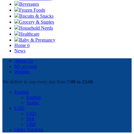
Beverages
Frozen Foods
Biscuits & Snacks
Grocery & Staples
Household Needs
Healthcare
Baby & Pregnancy
Home 6
News
About Us
My account
Wishlist
We deliver to you every day from
7:00 to 23:00
English
English
Arabic
USD
USD
INR
GBP
Order Tracking