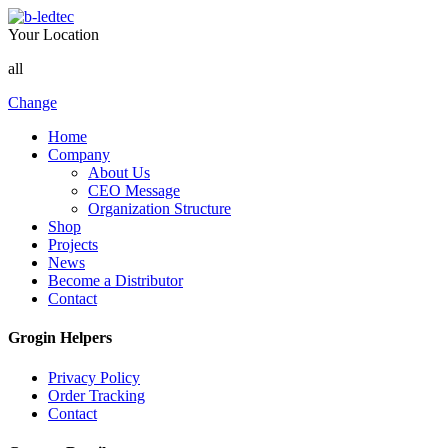
Your Location
all
Change
Home
Company
About Us
CEO Message
Organization Structure
Shop
Projects
News
Become a Distributor
Contact
Grogin Helpers
Privacy Policy
Order Tracking
Contact