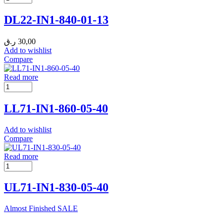
DL22-IN1-840-01-13
ر.ق
30,00
Add to wishlist
Compare
Read more
LL71-IN1-860-05-40
Add to wishlist
Compare
Read more
UL71-IN1-830-05-40
Almost Finished
SALE