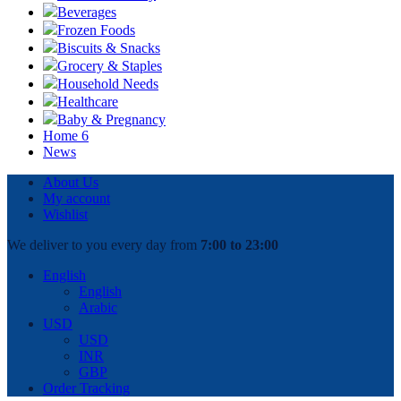
Beverages
Frozen Foods
Biscuits & Snacks
Grocery & Staples
Household Needs
Healthcare
Baby & Pregnancy
Home 6
News
About Us
My account
Wishlist
We deliver to you every day from
7:00 to 23:00
English
English
Arabic
USD
USD
INR
GBP
Order Tracking