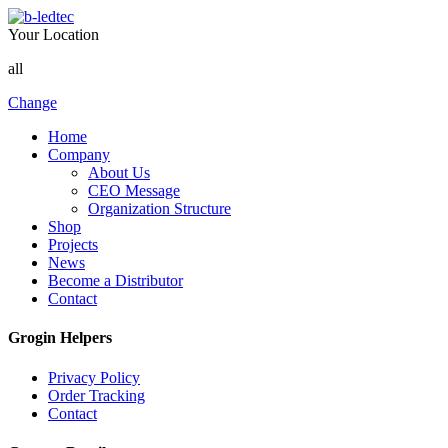
Your Location
all
Change
Home
Company
About Us
CEO Message
Organization Structure
Shop
Projects
News
Become a Distributor
Contact
Grogin Helpers
Privacy Policy
Order Tracking
Contact