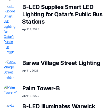
B-LED Supplies Smart LED
Lighting for Qatar’s Public Bus
Stations
April 12, 2025
Barwa Village Street Lighting
April 11, 2025
Palm Tower-B
April 12, 2025
B-LED Illuminates Warwick