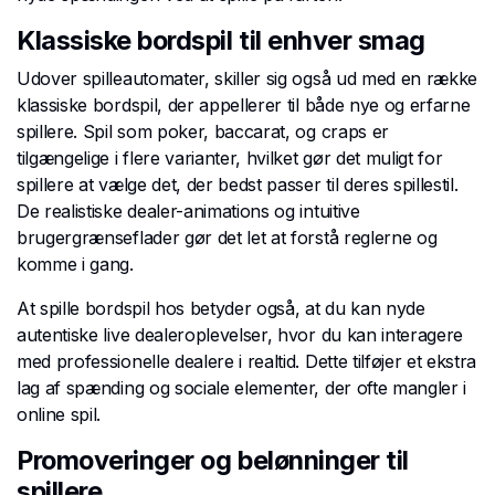
Klassiske bordspil til enhver smag
Udover spilleautomater, skiller sig også ud med en række
klassiske bordspil, der appellerer til både nye og erfarne
spillere. Spil som poker, baccarat, og craps er
tilgængelige i flere varianter, hvilket gør det muligt for
spillere at vælge det, der bedst passer til deres spillestil.
De realistiske dealer-animations og intuitive
brugergrænseflader gør det let at forstå reglerne og
komme i gang.
At spille bordspil hos betyder også, at du kan nyde
autentiske live dealeroplevelser, hvor du kan interagere
med professionelle dealere i realtid. Dette tilføjer et ekstra
lag af spænding og sociale elementer, der ofte mangler i
online spil.
Promoveringer og belønninger til
spillere